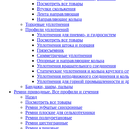
Посмотреть все товары
Втулки скольжения
Лента направляющая
Направляющие кольца
Торцевые уплотнения
Профили уплотнений
Уплотнения для пневмо- и гидросистем
Посмотреть все товары
Уплотнения штока и поршня
Грязесъемник
Cимметричные уплотнения
Опорные и направляющие кольца
Уплотнения вращательного соединения
Cтатические уплотнения и кольца круглого с
Уплотнения неподвижного соединения и кол
Уплотнения для горной промышленности и др
Бандажи, шары, пальцы
Ремни приводные. Все профили и сечения
Назад
Посмотреть все товары
Ремни зубчатые синхронные
Ремни плоские для сельхозтехники
Ремни полиуретановые
Ремни шестигранные
Ремни клиновые